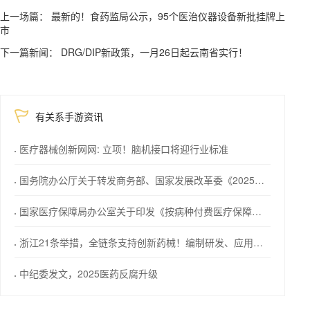
上一场篇： 最新的！食药监局公示，95个医治仪器设备新批挂牌上
市
下一篇新闻： DRG/DIP新政策，一月26日起云南省实行！
有关系手游资讯
医疗器械创新网网: 立项！脑机接口将迎行业标准
国务院办公厅关于转发商务部、国家发展改革委《2025年稳外资行动方案》的通知
国家医疗保障局办公室关于印发《按病种付费医疗保障经办管理规程（2025版）》的通知
浙江21条举措，全链条支持创新药械！编制研发、应用清单，清单发布1个月内，医院“应配尽配”
中纪委发文，2025医药反腐升级